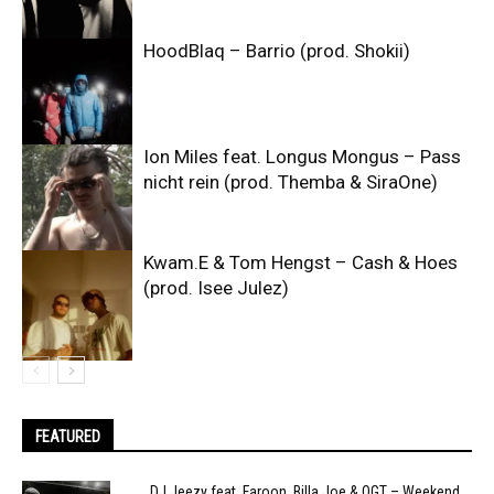
HoodBlaq – Barrio (prod. Shokii)
Ion Miles feat. Longus Mongus – Pass
nicht rein (prod. Themba & SiraOne)
Kwam.E & Tom Hengst – Cash & Hoes
(prod. Isee Julez)
FEATURED
DJ Jeezy feat. Faroon, Billa Joe & OGT – Weekend