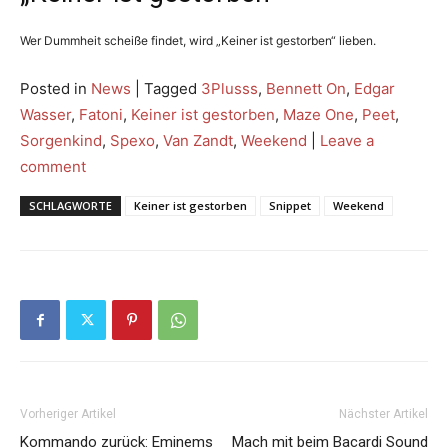
Wer Dummheit scheiße findet, wird „Keiner ist gestorben“ lieben.
Posted in
News
|
Tagged
3Plusss
,
Bennett On
,
Edgar
Wasser
,
Fatoni
,
Keiner ist gestorben
,
Maze One
,
Peet
,
Sorgenkind
,
Spexo
,
Van Zandt
,
Weekend
|
Leave a
comment
SCHLAGWORTE
Keiner ist gestorben
Snippet
Weekend
Vorheriger Artikel
Nächster Artikel
Kommando zurück: Eminems
Mach mit beim Bacardi Sound