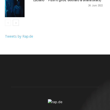
Luciano — Push It (prod. Geenaro & Ghana Beats)
24. Juni 2022
Tweets by Rap.de