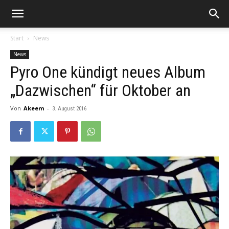
Start
News
News
Pyro One kündigt neues Album
„Dazwischen“ für Oktober an
Von
Akeem
-
3. August 2016