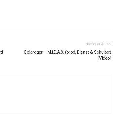
Nächster Artikel
rd
Goldroger – M.I.D.A.$. (prod. Dienst & Schulter)
[Video]