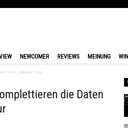
VIEW
NEWCOMER
REVIEWS
MEINUNG
WI
ten ihrer „Halleluja“-Tour
omplettieren die Daten
ur