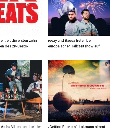
ntiert die ersten zehn
reezy und Bausa treten bei
en des 2K-Beats-
europäischer Halbzeitshow auf
Aisha Vibes sind bei der
„Getting Buckets”: Lakmann nimmt