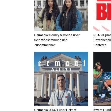
Germania: Bounty & Cocoa über
NBA 2K präse
Selbstbestimmung und
GewinnerInn
Zusammenhalt
Contests
Germania: Ali471 über Heimat,
Kwam.E und 