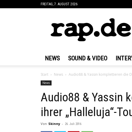
FREITAG, 7. AUGUST 2026
rap.de
NEWS
SOUND & VIDEO
INTER
Start
News
Audio88 & Yassin komplettieren die Da
News
Audio88 & Yassin k
ihrer „Halleluja“-To
Von
Skinny
-
26. Juli 2016