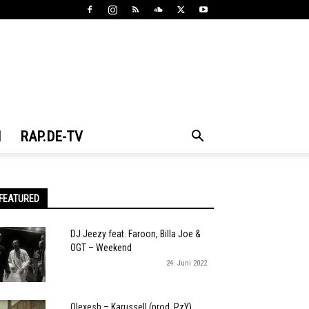
N
RAP.DE-TV
FEATURED
DJ Jeezy feat. Faroon, Billa Joe &
OGT – Weekend
24. Juni 2022
Olexesh – Karussell (prod. PzY)