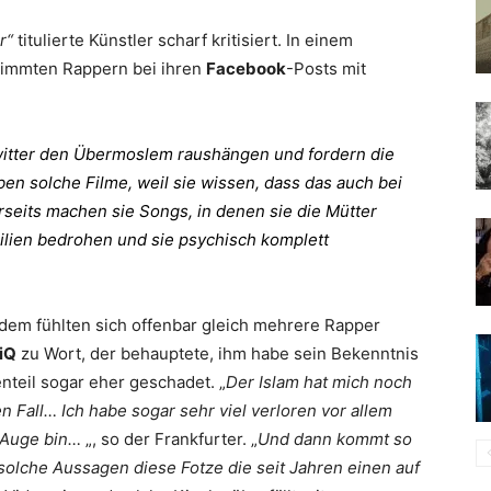
r“
titulierte Künstler scharf kritisiert. In einem
stimmten Rappern bei ihren
Facebook
-Posts mit
witter den Übermoslem raushängen und fordern die
ben solche Filme, weil sie wissen, dass das auch bei
seits machen sie Songs, in denen sie die Mütter
ilien bedrohen und sie psychisch komplett
dem fühlten sich offenbar gleich mehrere Rapper
iQ
zu Wort, der behauptete, ihm habe sein Bekenntnis
nteil sogar eher geschadet. „
Der Islam hat mich noch
 Fall… Ich habe sogar sehr viel verloren vor allem
m Auge bin…
„, so der Frankfurter. „
Und dann kommt so
olche Aussagen diese Fotze die seit Jahren einen auf