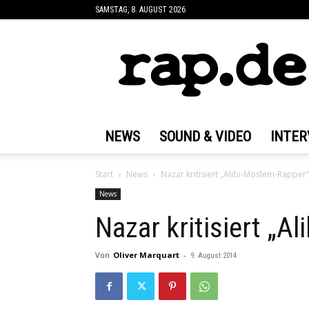
SAMSTAG, 8. AUGUST 2026
rap.de
NEWS
SOUND & VIDEO
INTER
Start
News
Nazar kritisiert „Alibi-Moslem-Rapper“
News
Nazar kritisiert „A
Von
Oliver Marquart
-
9. August 2014