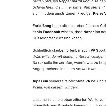
harten Straßen Rapper macht und in seinen
Schwuchteln die immer hinter ihm stehen.
“
sich mit dem umstrittenen Prediger
Pierre 
Farid Bang
hatte offenbar ebenfalls das Gef
er via
Facebook
wissen, dass
Nazar
ihn ne
Düsseldorfer kurz und knapp.
Schließlich glauben offenbar auch
PA Sport
„
W
as willst du mit deinen unterschwellig
Nazar
solle ihn anrufen, wenn’s was zu be
Angesprochene in einem Antworttweet alle
Alpa Gun
seinerseits pflichtete
PA
bei und e
Politik von diesem Jungen
„.
Liest man sich die oben zitierten Worte vo
eigentlich zum Ergebnis kommen, dass er h