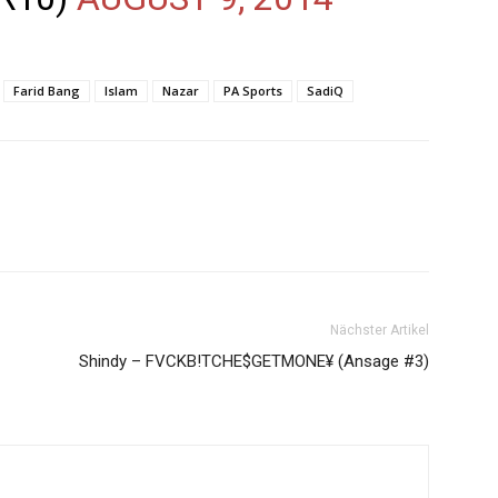
Farid Bang
Islam
Nazar
PA Sports
SadiQ
Nächster Artikel
Shindy – FVCKB!TCHE$GETMONE¥ (Ansage #3)