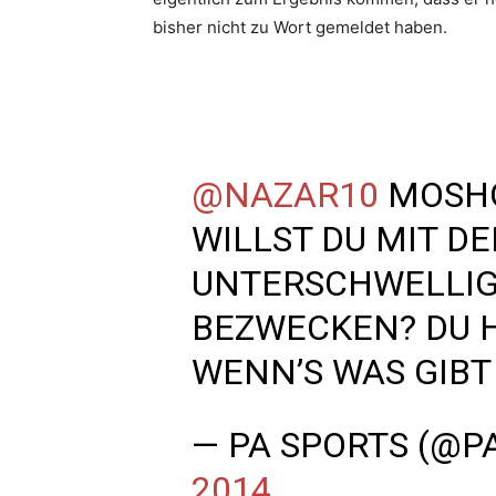
bisher nicht zu Wort gemeldet haben.
@NAZAR10
MOSHG
WILLST DU MIT D
UNTERSCHWELLI
BEZWECKEN? DU 
WENN’S WAS GIBT
— PA SPORTS (@P
2014