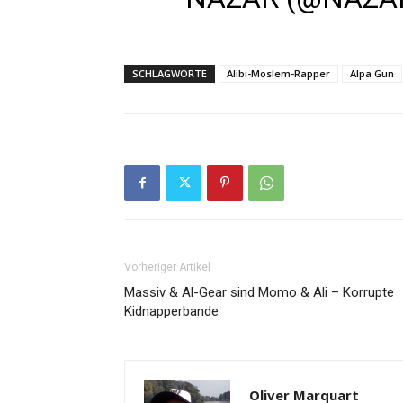
SCHLAGWORTE
Alibi-Moslem-Rapper
Alpa Gun
Vorheriger Artikel
Massiv & Al-Gear sind Momo & Ali – Korrupte
Kidnapperbande
Oliver Marquart