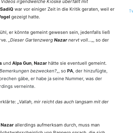
 Videos irgendwelche Kioske überfällt mit
SadiQ
war vor einiger Zeit in die Kritik geraten, weil er
T
Vogel
gezeigt hatte.
ühl, er könnte gemeint gewesen sein, jedenfalls ließ
rve.
„Dieser Gartenzwerg
Nazar
nervt voll…
„, so der
s
und
Alpa Gun
,
Nazar
hätte sie eventuell gemeint.
en Bemerkungen bezwecken?
„, so
PA
, der hinzufügte,
sprechen gäbe, er habe ja seine Nummer, was der
rdings verneinte.
rklärte: „
Vallah, mir reicht das auch langsam mit der
n
Nazar
allerdings aufmerksam durch, muss man
öchstwahrscheinlich von Rappern sprach, die sich