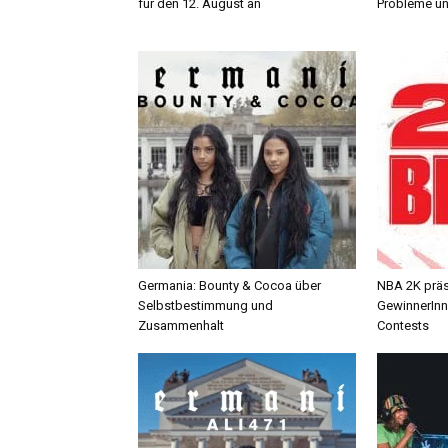
für den 12. August an
Probleme un
Germania: Bounty & Cocoa über
NBA 2K präse
Selbstbestimmung und
GewinnerInn
Zusammenhalt
Contests