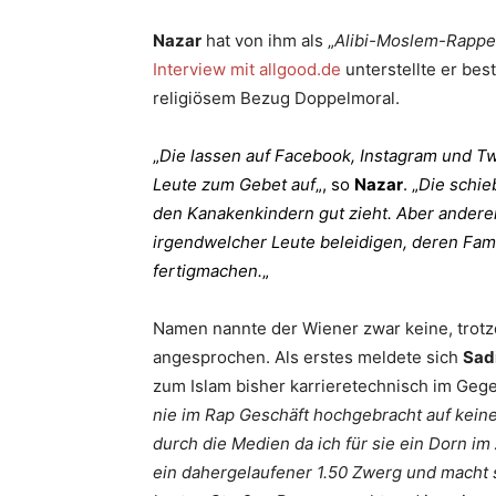
Nazar
hat von ihm als „
Alibi-Moslem-Rappe
Interview mit allgood.de
unterstellte er be
religiösem Bezug Doppelmoral.
„
Die lassen auf Facebook, Instagram und T
Leute zum Gebet auf
„, so
Nazar
. „
Die schie
den Kanakenkindern gut zieht. Aber anderer
irgendwelcher Leute beleidigen, deren Fam
fertigmachen.
„
Namen nannte der Wiener zwar keine, trotz
angesprochen. Als erstes meldete sich
Sad
zum Islam bisher karrieretechnisch im Gege
nie im Rap Geschäft hochgebracht auf keinen
durch die Medien da ich für sie ein Dorn i
ein dahergelaufener 1.50 Zwerg und macht s