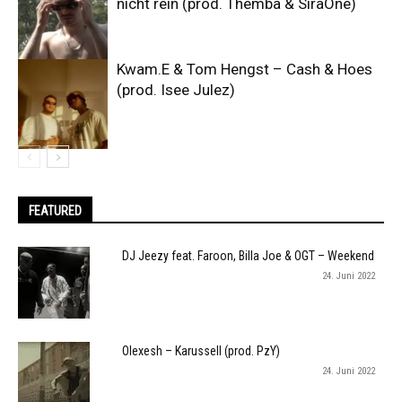
nicht rein (prod. Themba & SiraOne)
Kwam.E & Tom Hengst – Cash & Hoes
(prod. Isee Julez)
FEATURED
DJ Jeezy feat. Faroon, Billa Joe & OGT – Weekend
24. Juni 2022
Olexesh – Karussell (prod. PzY)
24. Juni 2022