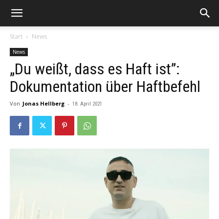
Start
News
News
„Du weißt, dass es Haft ist”:
Dokumentation über Haftbefehl
Von
Jonas Hellberg
-
18. April 2021