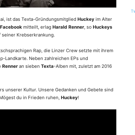
T
Mai, ist das Texta-Gründungsmitglied
Huckey
im Alter
Facebook
mitteilt, erlag
Harald
Renner
, so
Huckeys
f seiner Krebserkrankung.
tschsprachigen Rap, die Linzer Crew setzte mit ihrem
op-Landkarte. Neben zahlreichen EPs und
e
Renner
an sieben
Texta
-Alben mit, zuletzt am 2016
rs unserer Kultur. Unsere Gedanken und Gebete sind
Mögest du in Frieden ruhen,
Huckey
!