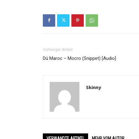
Vorheriger Artikel
Dú Maroc – Mocro (Snippet) [Audio]
Skinny
VERWANDTE ARTIKEL
MEHR VOM AUTOR