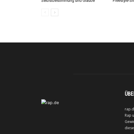
Selbstbestimmung und Glaube
Freestyle-
ÜBE
rap.d
Rap u
Gewin
diese