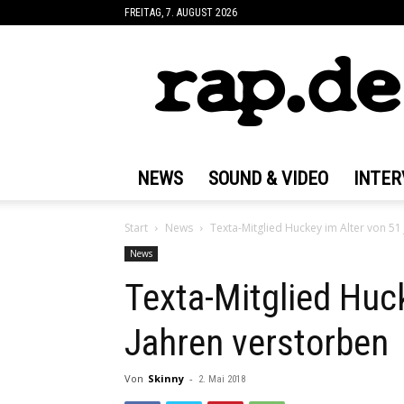
FREITAG, 7. AUGUST 2026
rap.de
NEWS
SOUND & VIDEO
INTER
Start
News
Texta-Mitglied Huckey im Alter von 51
News
Texta-Mitglied Huc
Jahren verstorben
Von
Skinny
-
2. Mai 2018