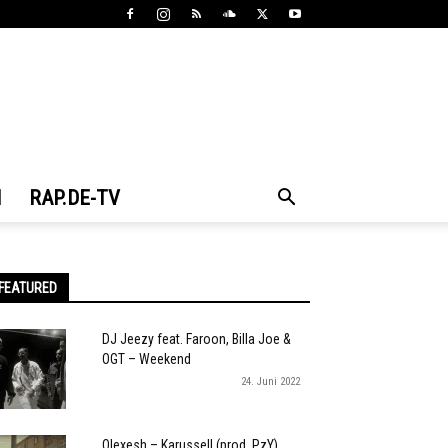
N
RAP.DE-TV
FEATURED
DJ Jeezy feat. Faroon, Billa Joe &
OGT – Weekend
24. Juni 2022
Olexesh – Karussell (prod. PzY)