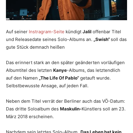
Auf seiner
Instragram-Seite
kündigt
Jalil
offenbar Titel
und Releasedate seines Solo-Albums an.
„Swish“
soll das
gute Stück demnach heißen
Das erinnert stark an den später geänderten vorläufigen
Albumtitel des letzten
Kanye
-Albums, das letztendlich
auf den Namen
„The Life Of Pablo“
getauft wurde.
Selbstbewusste Ansage, auf jeden Fall.
Neben dem Titel verrät der Berliner auch das VÖ-Datum:
Das dritte Soloalbum des
Maskulin-
Künstlers soll am 23.
März 2018 erscheinen.
Nachdem sein letztes Solo-Album
„Das Leben hat kein