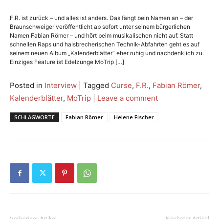
F.R. ist zurück – und alles ist anders. Das fängt bein Namen an – der
Braunschweiger veröffentlicht ab sofort unter seinem bürgerlichen
Namen Fabian Römer – und hört beim musikalischen nicht auf. Statt
schnellen Raps und halsbrecherischen Technik-Abfahrten geht es auf
seinem neuen Album „Kalenderblätter“ eher ruhig und nachdenklich zu.
Einziges Feature ist Edelzunge MoTrip […]
Posted in
Interview
|
Tagged
Curse
,
F.R.
,
Fabian Römer
,
Kalenderblätter
,
MoTrip
|
Leave a comment
SCHLAGWORTE
Fabian Römer
Helene Fischer