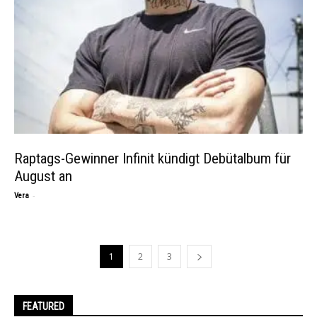
Raptags-Gewinner Infinit kündigt Debütalbum für
August an
-
Vera
1
2
3
FEATURED