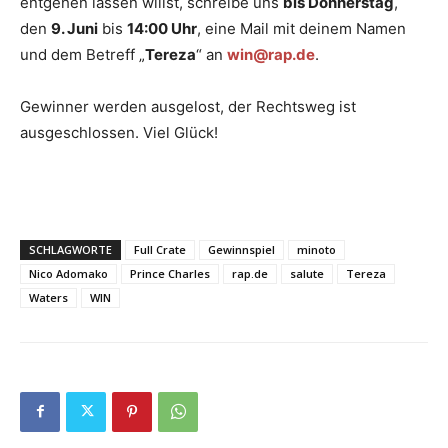
entgehen lassen willst, schreibe uns
bis Donnerstag
,
den
9. Juni
bis
14:00 Uhr
, eine Mail mit deinem Namen
und dem Betreff „
Tereza
“ an
win@rap.de
.
Gewinner werden ausgelost, der Rechtsweg ist
ausgeschlossen. Viel Glück!
SCHLAGWORTE
Full Crate
Gewinnspiel
minoto
Nico Adomako
Prince Charles
rap.de
salute
Tereza
Waters
WIN