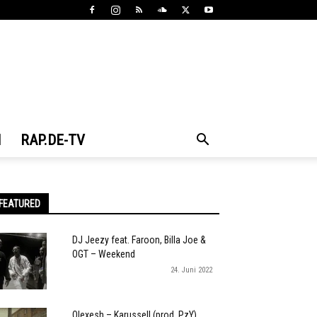
N
RAP.DE-TV
FEATURED
DJ Jeezy feat. Faroon, Billa Joe &
OGT – Weekend
24. Juni 2022
Olexesh – Karussell (prod. PzY)