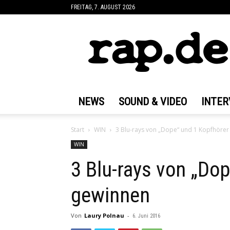
FREITAG, 7. AUGUST 2026
rap.de
NEWS
SOUND & VIDEO
INTER
Start
WIN
3 Blu-rays von „Dope“ und 1 Kopfhörer
WIN
3 Blu-rays von „Do
gewinnen
Von
Laury Polnau
-
6. Juni 2016