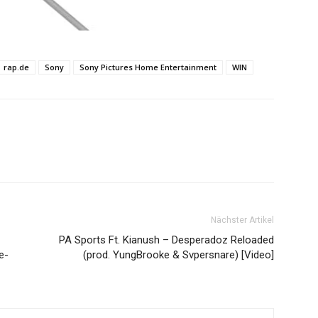
rap.de
Sony
Sony Pictures Home Entertainment
WIN
Nächster Artikel
PA Sports Ft. Kianush – Desperadoz Reloaded
e-
(prod. YungBrooke & Svpersnare) [Video]