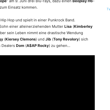
ope
“ am 9. Juni drei Blu-rays, dazu einen
Beoplay H6
-
 zum Einsatz kommen.
T
e-Hip Hop und spielt in einer Punkrock Band.
 Sohn einer alleinerziehenden Mutter
Lisa
(
Kimberley
. Aber sein Leben nimmt eine drastische Wendung
gy
(
Kiersey Clemons
) und
Jib
(
Tony Revolory
) sich
n Dealers
Dom
(
A$AP Rocky
) zu gehen…