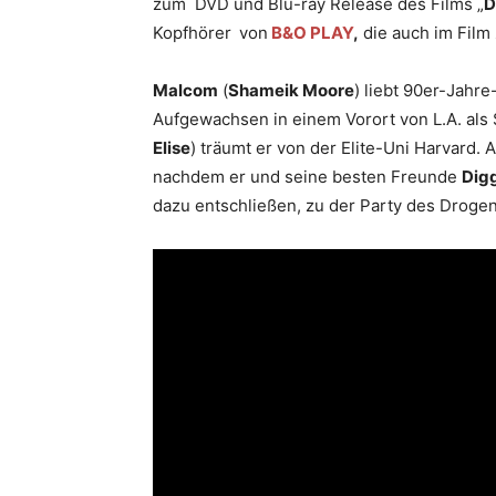
zum DVD und Blu-ray Release des Films „
D
Kopfhörer
von
B&O PLAY
,
die auch im Film
Malcom
(
Shameik Moore
) liebt 90er-Jahr
Aufgewachsen in einem Vorort von L.A. als
Elise
) träumt er von der Elite-Uni Harvard
nachdem er und seine besten Freunde
Dig
dazu entschließen, zu der Party des Droge