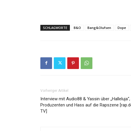
SCHLAGWORTE
B&O
Bang&Olufsen
Dope
Vorheriger Artikel
Interview mit Audio88 & Yassin über „Halleluja“,
Produzenten und Hass auf die Rapszene [rap.d
TV]