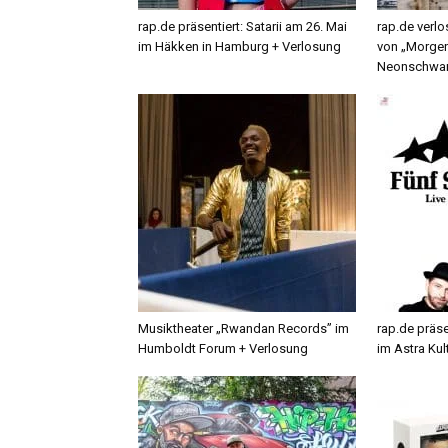
rap.de präsentiert: Satarii am 26. Mai
rap.de verlo
im Häkken in Hamburg + Verlosung
von „Morgen
Neonschwa
Musiktheater „Rwandan Records” im
rap.de präse
Humboldt Forum + Verlosung
im Astra Ku