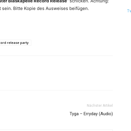
ter Blaskapelle Record Release“
schicken. Achtung:
 sein. Bitte Kopie des Ausweises beifügen.
T
cord release party
Nächster Artikel
Tyga – Erryday (Audio)