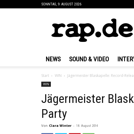
SONNTAG, 9. AUGUST 2026
rap.de
NEWS
SOUND & VIDEO
INTER
Start
WIN
Jägermeister Blaskapelle: Record-Relea
WIN
Jägermeister Blask
Party
Von
Clara Winter
-
18. August 2014