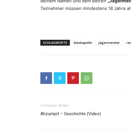
deinem Namen und dem Betreff
„Jägermeis
Teilnehmer müssen mindestens 18 Jahre alt
SCHLAGWORTE
blaskapelle
jägermeister
re
Vorheriger Artikel
Ahzumjot – Geschichte (Video)