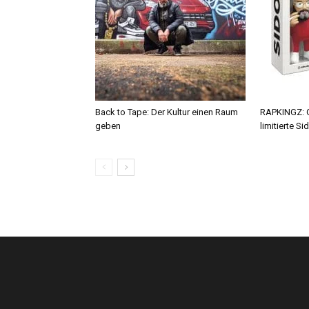
Back to Tape: Der Kultur einen Raum
RAPKINGZ: G
geben
limitierte Si