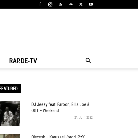
N
RAP.DE-TV
FEATURED
DJ Jeezy feat. Faroon, Billa Joe &
OGT – Weekend
24. Juni 2022
Olexesh – Karussell (prod. PzY)