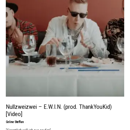
Nullzweizwei – E.W.I.N. (prod. ThankYouKid)
[Video]
-
Celine Steffan