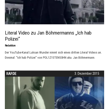
Literal Video zu Jan Böhmermanns „Ich hab
Polizei“
-
Redaktion
Der YouTube-Kanal Luksan Wunder nimmt sich eines dritten Literal Videos an.
Diesmal: "Ich hab Polizei" von POL1Z1STENS0HN aka. Jan Böhmermann.
RAP.DE
3. Dezember 2015