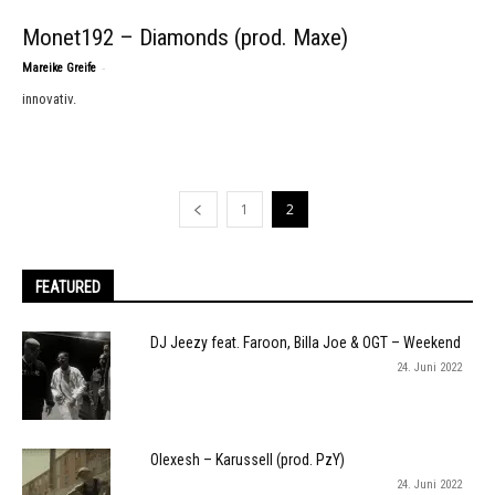
Monet192 – Diamonds (prod. Maxe)
-
Mareike Greife
innovativ.
1
2
FEATURED
DJ Jeezy feat. Faroon, Billa Joe & OGT – Weekend
24. Juni 2022
Olexesh – Karussell (prod. PzY)
24. Juni 2022