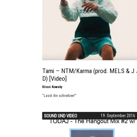
Tami – NTM/Karma (prod. MELS & J 
D) [Video]
-
Krissi Kowsky
"Lasst ihn schreiben!"
SOUND UND VIDEO
19. September 2016