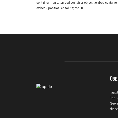
container iframe, .embed-container object, .embed-container
embed { position: absolute; top: 0;...
ÜBE
rap.d
Rap u
Gewin
diese