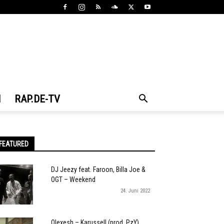
N
RAP.DE-TV
FEATURED
DJ Jeezy feat. Faroon, Billa Joe &
OGT – Weekend
24. Juni 2022
Olexesh – Karussell (prod. PzY)