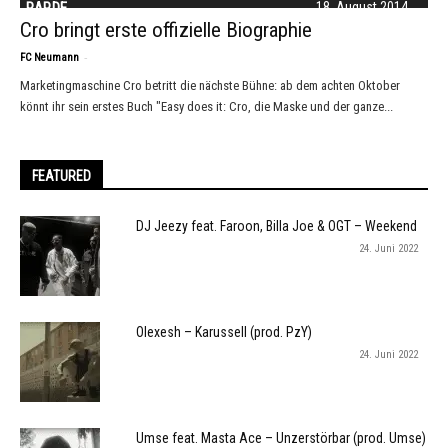
RAP.DE
18. August 2014
Cro bringt erste offizielle Biographie
-
FC Neumann
Marketingmaschine Cro betritt die nächste Bühne: ab dem achten Oktober
könnt ihr sein erstes Buch "Easy does it: Cro, die Maske und der ganze...
FEATURED
DJ Jeezy feat. Faroon, Billa Joe & OGT – Weekend
24. Juni 2022
Olexesh – Karussell (prod. PzY)
24. Juni 2022
Umse feat. Masta Ace – Unzerstörbar (prod. Umse)