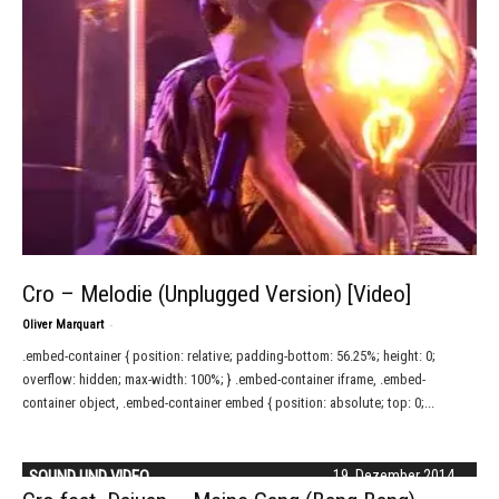
Cro – Melodie (Unplugged Version) [Video]
-
Oliver Marquart
.embed-container { position: relative; padding-bottom: 56.25%; height: 0;
overflow: hidden; max-width: 100%; } .embed-container iframe, .embed-
container object, .embed-container embed { position: absolute; top: 0;...
SOUND UND VIDEO
19. Dezember 2014