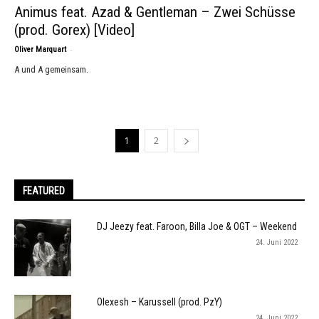
Animus feat. Azad & Gentleman – Zwei Schüsse
(prod. Gorex) [Video]
-
Oliver Marquart
A und A gemeinsam.
1
2
FEATURED
DJ Jeezy feat. Faroon, Billa Joe & OGT – Weekend
24. Juni 2022
Olexesh – Karussell (prod. PzY)
24. Juni 2022