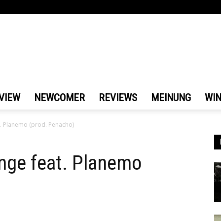
VIEW
NEWCOMER
REVIEWS
MEINUNG
WI
at. Planemo (prod. Penacho)
ange feat. Planemo