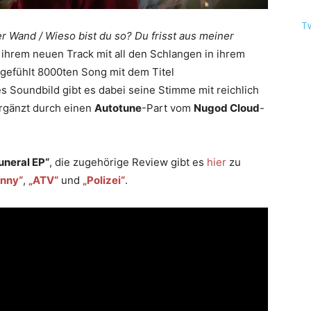
T
er Wand / Wieso bist du so? Du frisst aus meiner
ihrem neuen Track mit all den Schlangen in ihrem
 gefühlt 8000ten Song mit dem Titel
Soundbild gibt es dabei seine Stimme mit reichlich
ergänzt durch einen
Autotune
-Part vom
Nugod Cloud
-
uneral EP“
, die zugehörige Review gibt es
hier
zu
nny“
,
„ATV“
und
„Polizei“
.