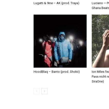
Lugatti & 9ine – AK (prod. Traya)
Luciano — P
Ghana Beat
HoodBlaq – Barrio (prod. Shokii)
Ion Miles f
Pass nicht r
SiraOne)