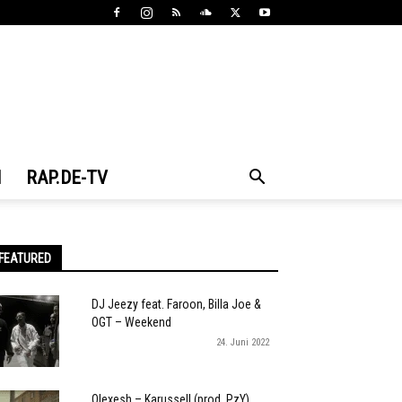
N
RAP.DE-TV
FEATURED
DJ Jeezy feat. Faroon, Billa Joe &
OGT – Weekend
24. Juni 2022
Olexesh – Karussell (prod. PzY)