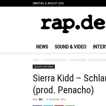
SAMSTAG, 8. AUGUST 2026
rap.de
NEWS
SOUND & VIDEO
INTER
Start
Sound und Video
Sierra Kidd – Schlange fe
Sound und Video
Sierra Kidd – Schl
(prod. Penacho)
Von
NC
-
5. Dezember 2016