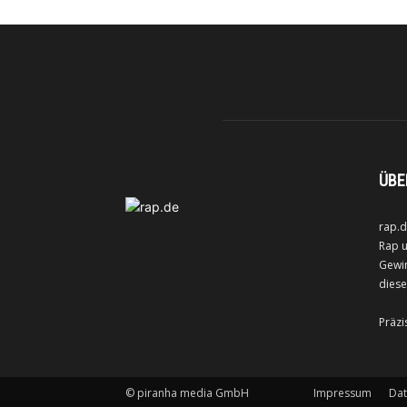
ÜBE
rap.d
Rap u
Gewin
diese
Präzi
©
piranha media GmbH
Impressum
Dat