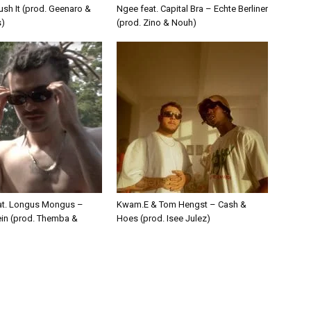
ush It (prod. Geenaro &
Ngee feat. Capital Bra – Echte Berliner
s)
(prod. Zino & Nouh)
eat. Longus Mongus –
Kwam.E & Tom Hengst – Cash &
ein (prod. Themba &
Hoes (prod. Isee Julez)