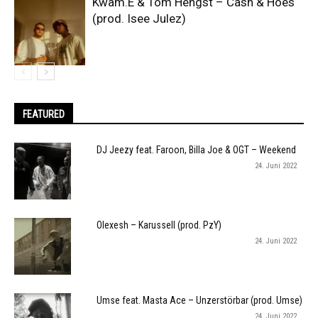
Kwam.E & Tom Hengst – Cash & Hoes
(prod. Isee Julez)
FEATURED
DJ Jeezy feat. Faroon, Billa Joe & OGT – Weekend
24. Juni 2022
Olexesh – Karussell (prod. PzY)
24. Juni 2022
Umse feat. Masta Ace – Unzerstörbar (prod. Umse)
24. Juni 2022