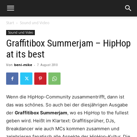
Start
Sound und Video
Sound und Video
Graffitibox Summerjam – HipHop
at its best
Von
beni-mike
-
7. August 2010
Wenn die HipHop-Community zusammentrifft, dann ist
das was schönes. So auch bei der diesjährigen Ausgabe
der
Graffitibox Summerjam
, wo es HipHop to the fullest
geben wird. Heißt im Klartext: Graffitisprüher, DJs,
Breakdancer wie auch MCs kommen zusammen und
zelebrieren fanatisch alle Aspekte der HipHop-Kultur. Die