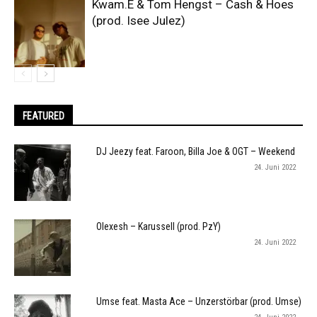
Kwam.E & Tom Hengst – Cash & Hoes
(prod. Isee Julez)
FEATURED
DJ Jeezy feat. Faroon, Billa Joe & OGT – Weekend
24. Juni 2022
Olexesh – Karussell (prod. PzY)
24. Juni 2022
Umse feat. Masta Ace – Unzerstörbar (prod. Umse)