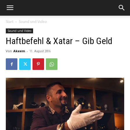
Start
Sound und Video
Sound und Video
Haftbefehl & Xatar – Gib Geld
Von
Akeem
-
11. August 2016