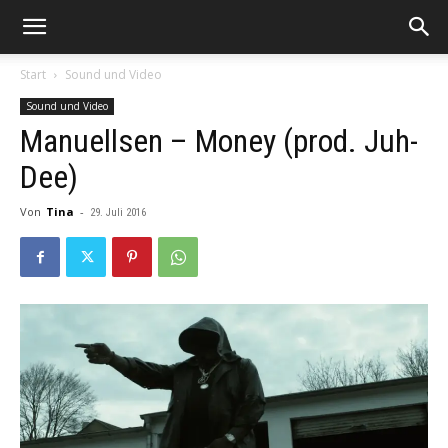
Start
Sound und Video
Sound und Video
Manuellsen – Money (prod. Juh-
Dee)
Von
Tina
-
29. Juli 2016