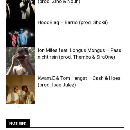
(prod. Zino & Nouh)
HoodBlaq – Barrio (prod. Shokii)
Ion Miles feat. Longus Mongus – Pass
nicht rein (prod. Themba & SiraOne)
Kwam.E & Tom Hengst – Cash & Hoes
(prod. Isee Julez)
FEATURED