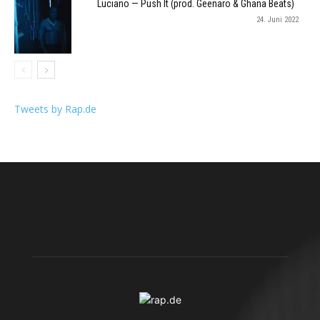
Luciano — Push It (prod. Geenaro & Ghana Beats)
24. Juni 2022
Tweets by Rap.de