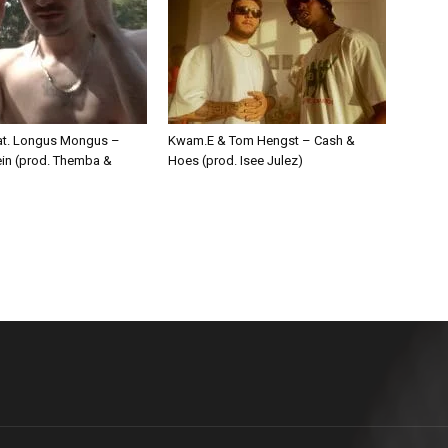
eat. Longus Mongus –
Kwam.E & Tom Hengst – Cash &
ein (prod. Themba &
Hoes (prod. Isee Julez)