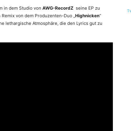
um in dem Studio von
AWG-RecordZ
seine EP zu
T
ein Remix von dem Produzenten-Duo „
Highnicken
“
ne lethargische Atmosphäre, die den Lyrics gut zu