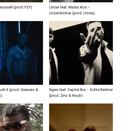
russell (prod. PzY)
Umse feat. Masta Ace –
Unzerstörbar (prod. Umse)
ush It (prod. Geenaro &
Ngee feat. Capital Bra – Echte Berliner
s)
(prod. Zino & Nouh)