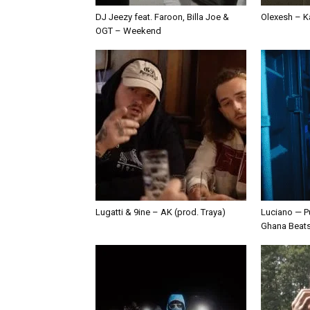
DJ Jeezy feat. Faroon, Billa Joe &
Olexesh – Ka
OGT – Weekend
Lugatti & 9ine – AK (prod. Traya)
Luciano — P
Ghana Beat