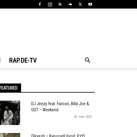
N
RAP.DE-TV
FEATURED
DJ Jeezy feat. Faroon, Billa Joe &
OGT – Weekend
24. Juni 2022
Olexesh – Karussell (prod. PzY)