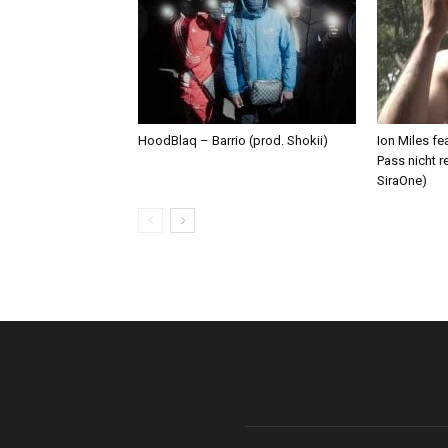
HoodBlaq – Barrio (prod. Shokii)
Ion Miles f
Pass nicht r
SiraOne)