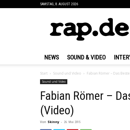
SAMSTAG, 8. AUGUST 2026
rap.de
NEWS
SOUND & VIDEO
INTER
Start
Sound und Video
Fabian Römer – Das Beste
Sound und Video
Fabian Römer – Da
(Video)
Von
Skinny
-
26. Mai 2015