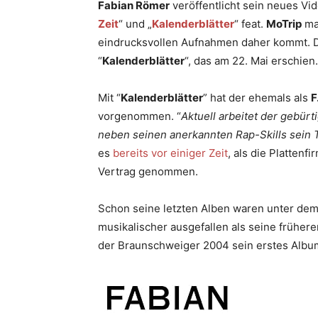
Fabian Römer
veröffentlicht sein neues Vid
Zeit
“ und „
Kalenderblätter
“ feat.
MoTrip
mal
eindrucksvollen Aufnahmen daher kommt. 
“
Kalenderblätter
“, das am 22. Mai erschien.
Mit “
Kalenderblätter
” hat der ehemals als
F
vorgenommen. “
Aktuell arbeitet der gebü
neben seinen anerkannten Rap-Skills sein T
es
bereits vor einiger Zeit
, als die Plattenf
Vertrag genommen.
Schon seine letzten Alben waren unter de
musikalischer ausgefallen als seine frühere
der Braunschweiger 2004 sein erstes Albu