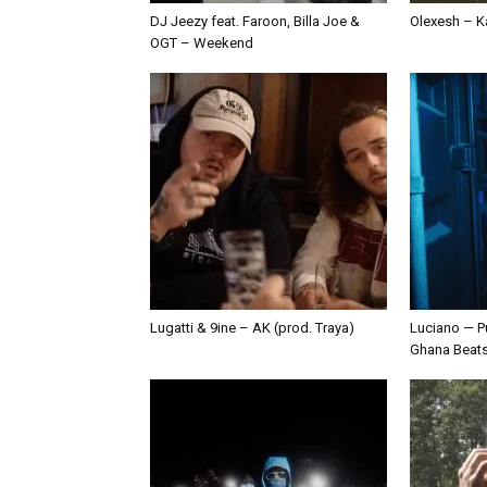
DJ Jeezy feat. Faroon, Billa Joe &
Olexesh – Ka
OGT – Weekend
Lugatti & 9ine – AK (prod. Traya)
Luciano — P
Ghana Beat