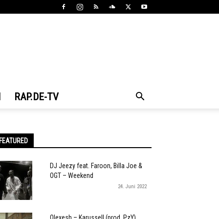
N
RAP.DE-TV
FEATURED
DJ Jeezy feat. Faroon, Billa Joe &
OGT – Weekend
24. Juni 2022
Olexesh – Karussell (prod. PzY)