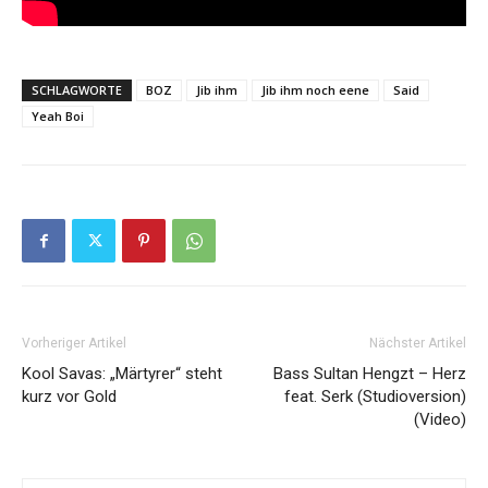
SCHLAGWORTE
BOZ
Jib ihm
Jib ihm noch eene
Said
Yeah Boi
Vorheriger Artikel
Nächster Artikel
Kool Savas: „Märtyrer“ steht
Bass Sultan Hengzt – Herz
kurz vor Gold
feat. Serk (Studioversion)
(Video)