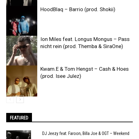
HoodBlaq – Barrio (prod. Shokii)
Ion Miles feat. Longus Mongus – Pass
nicht rein (prod. Themba & SiraOne)
Kwam.E & Tom Hengst – Cash & Hoes
(prod. Isee Julez)
FEATURED
DJ Jeezy feat. Faroon, Billa Joe & OGT – Weekend