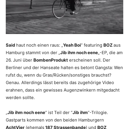
Said
haut noch einen raus: „
Yeah Boi
“ featuring
BOZ
aus
Hamburg stammt von der „
Jib ihm noch eene
„-EP, die am
26. Juni über
BombenProdukt
erscheinen soll. Der
Berliner und der Hanseate halten es betont Gangsta: Wen
rufst du, wenn du Gras/Rücken/sonstiges brauchst?
Genau. Allerdings lässt bereits das zugehörige Video
erahnen, dass ein gewisses Augenzwinkern mitgedacht
werden sollte.
„
Jib ihm noch eene
“ ist Teil der “
Jib ihm
“-Trilogie.
Gastparts kommen von den beiden Hamburgern
AchtVier
(ehemals
187 Strassenbande
) und
BOZ