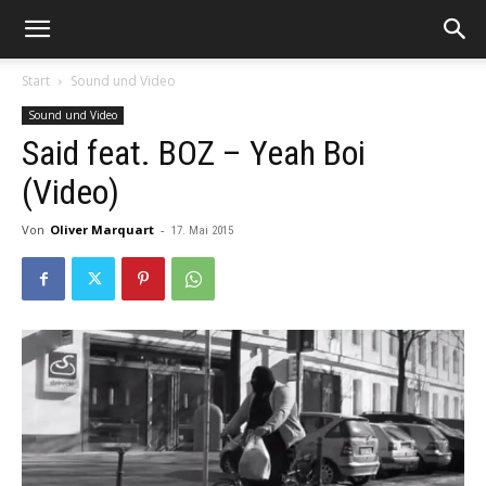
Start
Sound und Video
Sound und Video
Said feat. BOZ – Yeah Boi
(Video)
Von
Oliver Marquart
-
17. Mai 2015