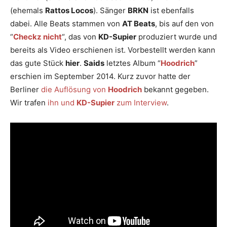
(ehemals
Rattos Locos
). Sänger
BRKN
ist ebenfalls
dabei. Alle Beats stammen von
AT Beats
, bis auf den von
“
Checkz nicht
“, das von
KD-Supier
produziert wurde und
bereits als Video erschienen ist. Vorbestellt werden kann
das gute Stück
hier
.
Saids
letztes Album “
Hoodrich
”
erschien im September 2014. Kurz zuvor hatte der
Berliner
die Auflösung von
Hoodrich
bekannt gegeben.
Wir trafen
ihn und
KD-Supier
zum Interview
.