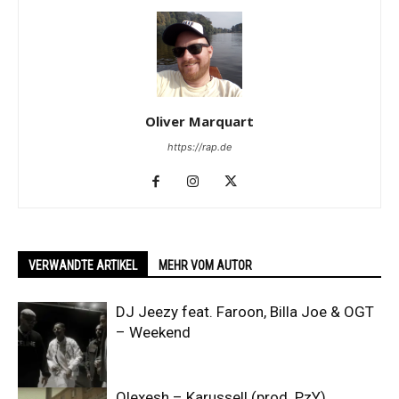
Oliver Marquart
https://rap.de
VERWANDTE ARTIKEL
MEHR VOM AUTOR
DJ Jeezy feat. Faroon, Billa Joe & OGT
– Weekend
Olexesh – Karussell (prod. PzY)