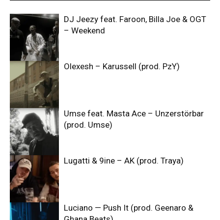
DJ Jeezy feat. Faroon, Billa Joe & OGT
– Weekend
Olexesh – Karussell (prod. PzY)
Umse feat. Masta Ace – Unzerstörbar
(prod. Umse)
Lugatti & 9ine – AK (prod. Traya)
Luciano — Push It (prod. Geenaro &
Ghana Beats)