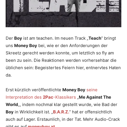
Der
Boy
ist am teachen. Im neuen Track „
Teach
“ bringt
uns
Money Boy
bei, wie er den Anforderungen der
Skreetz gerecht werden konnte, um letztlich so fly am
been zu sein. Die Reaktionen werden vorhersehbar die
üblichen sein: Begeistertes Feiern hier, entnervtes Haten
da.
Erst kürzlich veröffentlichte
Money Boy
seine
Interpretation des
2Pac
-Klassikers
„
Me Against The
World
„, indem nochmal klar gestellt wurde, wie Bad der
Boy
in Wirklichkeit ist. „
B.A.R.Z.
“ hat er offensichtlich
auch auf Lager. Erstaunlich, in der Tat. Mehr Audio-Crack
gibt es auf
moneyboy.at
.