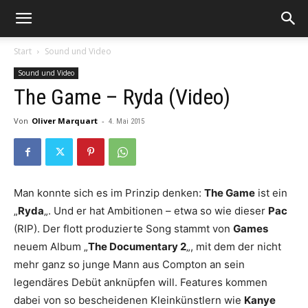
Start
Sound und Video
Sound und Video
The Game – Ryda (Video)
Von
Oliver Marquart
-
4. Mai 2015
Man konnte sich es im Prinzip denken:
The Game
ist ein
„
Ryda
„. Und er hat Ambitionen – etwa so wie dieser
Pac
(RIP). Der flott produzierte Song stammt von
Games
neuem Album „
The Documentary 2
„, mit dem der nicht
mehr ganz so junge Mann aus Compton an sein
legendäres Debüt anknüpfen will. Features kommen
dabei von so bescheidenen Kleinkünstlern wie
Kanye