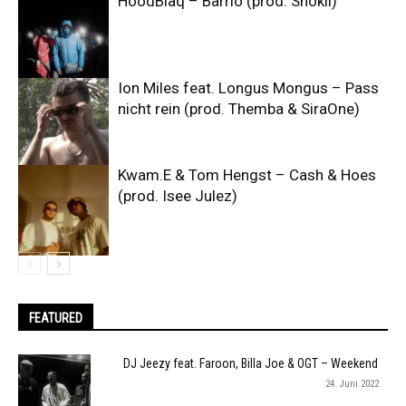
HoodBlaq – Barrio (prod. Shokii)
Ion Miles feat. Longus Mongus – Pass
nicht rein (prod. Themba & SiraOne)
Kwam.E & Tom Hengst – Cash & Hoes
(prod. Isee Julez)
FEATURED
DJ Jeezy feat. Faroon, Billa Joe & OGT – Weekend
24. Juni 2022