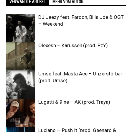
VERWANDTE ARTIKEL
MEHR VOM AUTOR
DJ Jeezy feat. Faroon, Billa Joe & OGT
– Weekend
Olexesh – Karussell (prod. PzY)
Umse feat. Masta Ace – Unzerstörbar
(prod. Umse)
Lugatti & 9ine – AK (prod. Traya)
Luciano — Push It (prod. Geenaro &