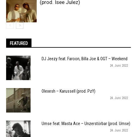
(prod. Isee Julez)
FEATURED
DJ Jeezy feat. Faroon, Billa Joe & OGT – Weekend
24. Juni 2022
Olexesh – Karussell (prod. PzY)
24. Juni 2022
Umse feat. Masta Ace – Unzerstörbar (prod. Umse)
24. Juni 2022