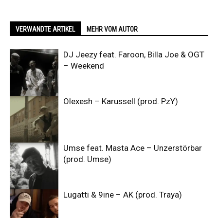
VERWANDTE ARTIKEL
MEHR VOM AUTOR
DJ Jeezy feat. Faroon, Billa Joe & OGT
– Weekend
Olexesh – Karussell (prod. PzY)
Umse feat. Masta Ace – Unzerstörbar
(prod. Umse)
Lugatti & 9ine – AK (prod. Traya)