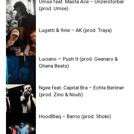
Umse feat. Masta Ace – Unzerstörbar
(prod. Umse)
Lugatti & 9ine – AK (prod. Traya)
Luciano — Push It (prod. Geenaro &
Ghana Beats)
Ngee feat. Capital Bra – Echte Berliner
(prod. Zino & Nouh)
HoodBlaq – Barrio (prod. Shokii)