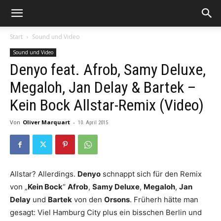
Start
Sound und Video
Sound und Video
Denyo feat. Afrob, Samy Deluxe,
Megaloh, Jan Delay & Bartek –
Kein Bock Allstar-Remix (Video)
Von
Oliver Marquart
-
10. April 2015
Allstar? Allerdings.
Denyo
schnappt sich für den Remix
von „
Kein Bock
“
Afrob
,
Samy Deluxe
,
Megaloh
,
Jan
Delay
und
Bartek
von den
Orsons
. Früherh hätte man
gesagt: Viel Hamburg City plus ein bisschen Berlin und