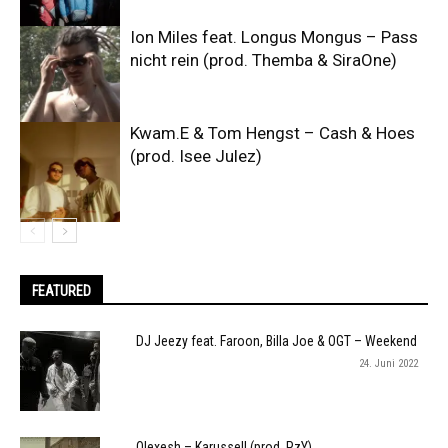
Ion Miles feat. Longus Mongus – Pass
nicht rein (prod. Themba & SiraOne)
Kwam.E & Tom Hengst – Cash & Hoes
(prod. Isee Julez)
FEATURED
DJ Jeezy feat. Faroon, Billa Joe & OGT – Weekend
24. Juni 2022
Olexesh – Karussell (prod. PzY)