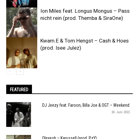
Ion Miles feat. Longus Mongus – Pass
nicht rein (prod. Themba & SiraOne)
Kwam.E & Tom Hengst – Cash & Hoes
(prod. Isee Julez)
FEATURED
DJ Jeezy feat. Faroon, Billa Joe & OGT – Weekend
24. Juni 2022
Olexesh – Karussell (prod. PzY)