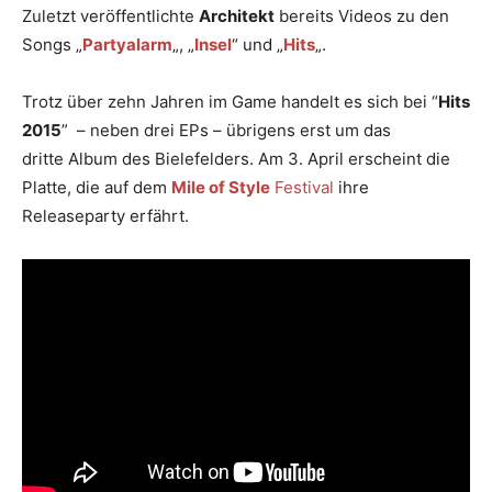
Zuletzt veröffentlichte
Architekt
bereits Videos zu den
Songs „
Partyalarm
„, „
Insel
“ und „
Hits
„.
Trotz über zehn Jahren im Game handelt es sich bei “
Hits
2015
” – neben drei EPs – übrigens erst um das
dritte Album des Bielefelders. Am 3. April erscheint die
Platte, die auf dem
Mile of Style
Festival
ihre
Releaseparty erfährt.