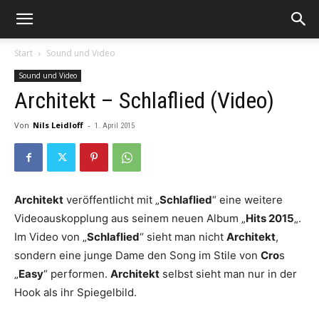
Start
Sound und Video
Sound und Video
Architekt – Schlaflied (Video)
Von
Nils Leidloff
-
1. April 2015
Architekt
veröffentlicht mit „
Schlaflied
“ eine weitere
Videoauskopplung aus seinem neuen Album „
Hits 2015
„.
Im Video von „
Schlaflied
“ sieht man nicht
Architekt
,
sondern eine junge Dame den Song im Stile von
Cro
s
„
Easy
“ performen.
Architekt
selbst sieht man nur in der
Hook als ihr Spiegelbild.