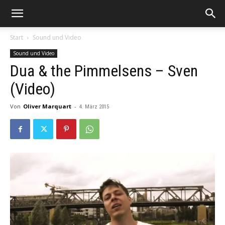
Start
Sound und Video
Sound und Video
Dua & the Pimmelsens – Sven
(Video)
Von
Oliver Marquart
-
4. März 2015