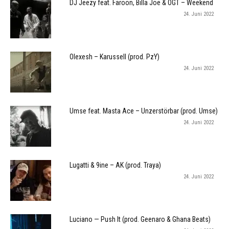
DJ Jeezy feat. Faroon, Billa Joe & OGT – Weekend
24. Juni 2022
Olexesh – Karussell (prod. PzY)
24. Juni 2022
Umse feat. Masta Ace – Unzerstörbar (prod. Umse)
24. Juni 2022
Lugatti & 9ine – AK (prod. Traya)
24. Juni 2022
Luciano — Push It (prod. Geenaro & Ghana Beats)