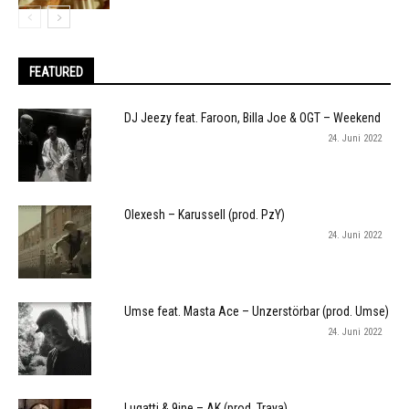
FEATURED
DJ Jeezy feat. Faroon, Billa Joe & OGT – Weekend
24. Juni 2022
Olexesh – Karussell (prod. PzY)
24. Juni 2022
Umse feat. Masta Ace – Unzerstörbar (prod. Umse)
24. Juni 2022
Lugatti & 9ine – AK (prod. Traya)