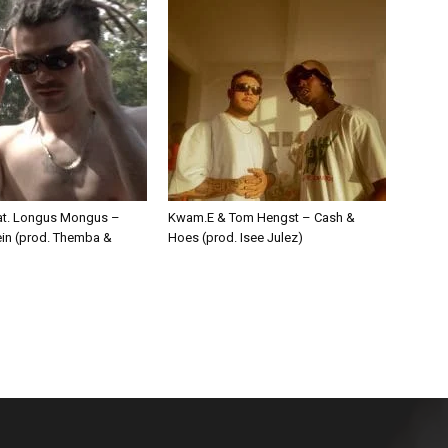
eat. Longus Mongus –
Kwam.E & Tom Hengst – Cash &
ein (prod. Themba &
Hoes (prod. Isee Julez)