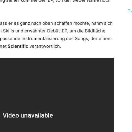
lung seiner kommenden EP, von der weder Name noch
T
dass er es ganz nach oben schaffen möchte, nahm sich
nen Skills und erwähnter Debüt-EP, um die Bildfläche
ie passende Instrumentalisierung des Songs, der einem
hnet
Scientific
verantwortlich.