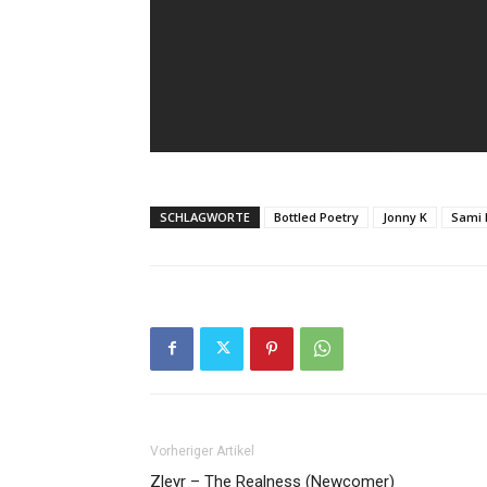
SCHLAGWORTE
Bottled Poetry
Jonny K
Sami 
Vorheriger Artikel
Zleyr – The Realness (Newcomer)