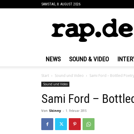
SAMSTAG, 8. AUGUST 2026
rap.de
NEWS
SOUND & VIDEO
INTER
Start
Sound und Video
Sami Ford – Bottled Poetry
Sound und Video
Sami Ford – Bottle
Von
Skinny
-
1. Februar 2015