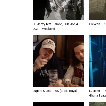
DJ Jeezy feat. Faroon, Billa Joe &
Olexesh – Ka
OGT – Weekend
Lugatti & 9ine – AK (prod. Traya)
Luciano — P
Ghana Beat