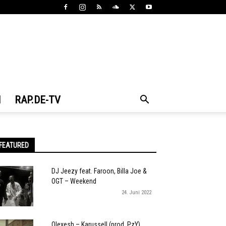
N
RAP.DE-TV
FEATURED
DJ Jeezy feat. Faroon, Billa Joe &
OGT – Weekend
24. Juni 2022
Olexesh – Karussell (prod. PzY)