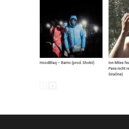
HoodBlaq – Barrio (prod. Shokii)
Ion Miles f
Pass nicht r
SiraOne)