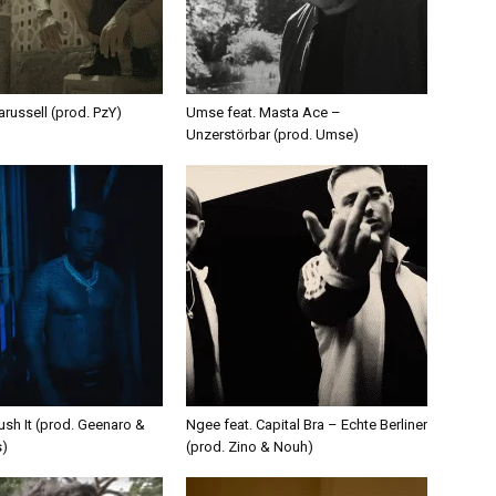
russell (prod. PzY)
Umse feat. Masta Ace –
Unzerstörbar (prod. Umse)
ush It (prod. Geenaro &
Ngee feat. Capital Bra – Echte Berliner
s)
(prod. Zino & Nouh)