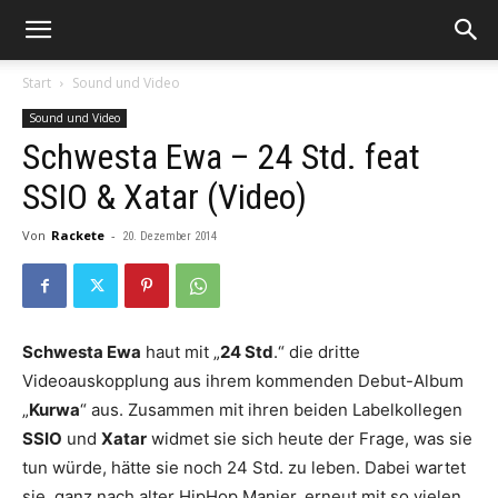
Start
Sound und Video
Sound und Video
Schwesta Ewa – 24 Std. feat
SSIO & Xatar (Video)
Von
Rackete
-
20. Dezember 2014
Schwesta Ewa
haut mit „
24 Std
.“ die dritte
Videoauskopplung aus ihrem kommenden Debut-Album
„
Kurwa
“ aus. Zusammen mit ihren beiden Labelkollegen
SSIO
und
Xatar
widmet sie sich heute der Frage, was sie
tun würde, hätte sie noch 24 Std. zu leben. Dabei wartet
sie, ganz nach alter HipHop Manier, erneut mit so vielen