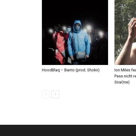
HoodBlaq – Barrio (prod. Shokii)
Ion Miles f
Pass nicht r
SiraOne)