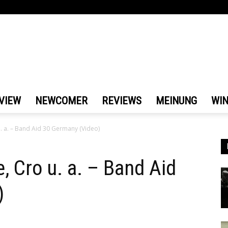
VIEW
NEWCOMER
REVIEWS
MEINUNG
WI
u. a. – Band Aid 30 Germany (Video)
, Cro u. a. – Band Aid
)