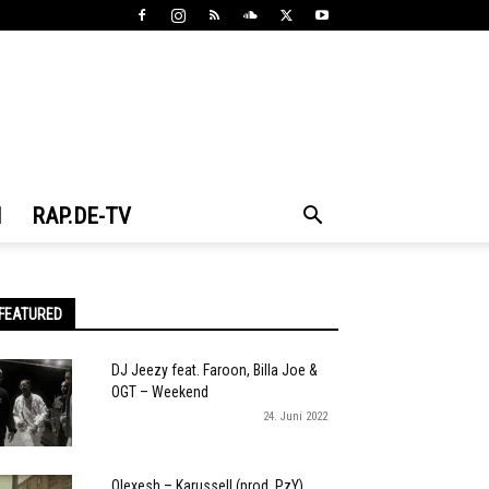
N
RAP.DE-TV
FEATURED
DJ Jeezy feat. Faroon, Billa Joe &
OGT – Weekend
24. Juni 2022
Olexesh – Karussell (prod. PzY)