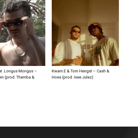
eat. Longus Mongus –
Kwam.E & Tom Hengst – Cash &
ein (prod. Themba &
Hoes (prod. Isee Julez)