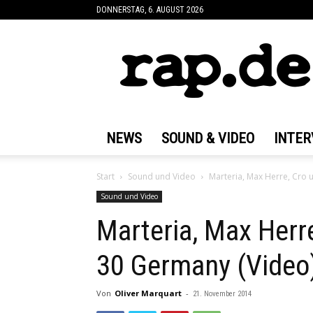
DONNERSTAG, 6. AUGUST 2026
rap.de
NEWS
SOUND & VIDEO
INTER
Start
Sound und Video
Marteria, Max Herre, Cro 
Sound und Video
Marteria, Max Herre
30 Germany (Video
Von
Oliver Marquart
-
21. November 2014