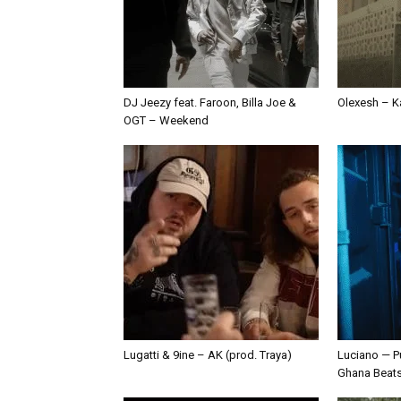
DJ Jeezy feat. Faroon, Billa Joe &
Olexesh – Ka
OGT – Weekend
Lugatti & 9ine – AK (prod. Traya)
Luciano — P
Ghana Beat