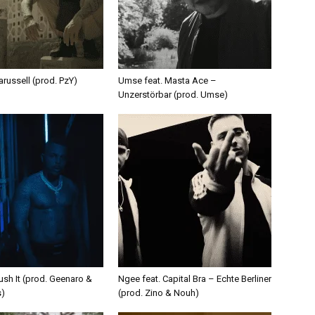
russell (prod. PzY)
Umse feat. Masta Ace –
Unzerstörbar (prod. Umse)
ush It (prod. Geenaro &
Ngee feat. Capital Bra – Echte Berliner
s)
(prod. Zino & Nouh)