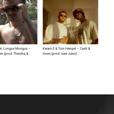
eat. Longus Mongus –
Kwam.E & Tom Hengst – Cash &
ein (prod. Themba &
Hoes (prod. Isee Julez)