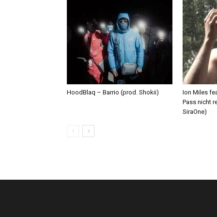
HoodBlaq – Barrio (prod. Shokii)
Ion Miles f
Pass nicht r
SiraOne)