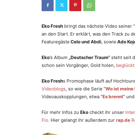
Eko Fresh
bringt das nächste Video seiner “
an den Start. Er erklärt, was den Track zu 
Featuregäste
Celo und Abdi
, sowie
Ado Koj
Eko
’s Album
„Deutscher Traum“
steht seit 
schon sein Vorgänger, Gold holen,
beglückt 
Eko Fresh
s Promophase läuft auf Hochtoure
Videoblogs
, so wie die Serie “
Wo ist meine
Videoauskopplungen, etwa “
Es brennt
” und
Für mehr Infos zu
Eko
checkt ihr unser
Inte
Flo.
Hier gelangt ihr außerdem zur
rap.de
R