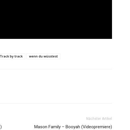
Track by track
wenn du wüsstest
Nächster Artikel
)
Mason Family – Booyah (Videopremiere)