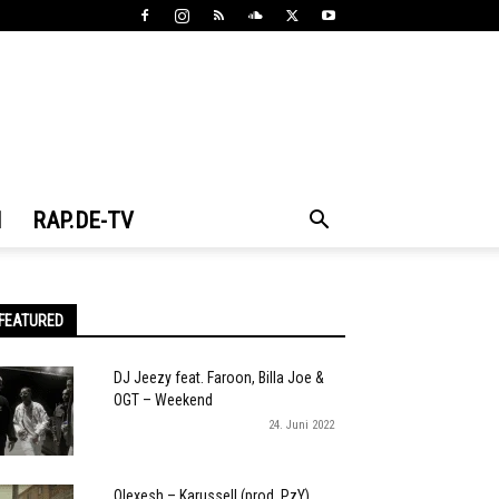
N
RAP.DE-TV
FEATURED
DJ Jeezy feat. Faroon, Billa Joe &
OGT – Weekend
24. Juni 2022
Olexesh – Karussell (prod. PzY)