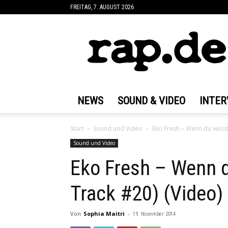
FREITAG, 7. AUGUST 2026
rap.de
NEWS
SOUND & VIDEO
INTER
Start
Sound und Video
Eko Fresh – Wenn du wüsst
Sound und Video
Eko Fresh – Wenn d
Track #20) (Video)
Von
Sophia Maitri
-
19. November 2014