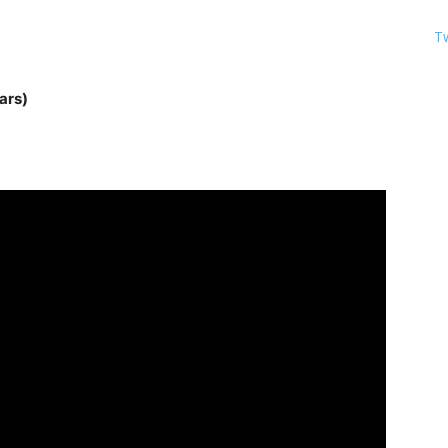
T
ars)