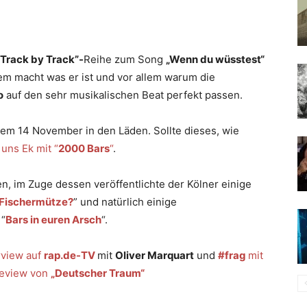
Track by Track”-
Reihe zum Song
„Wenn du wüsstest“
dem macht was er ist und vor allem warum die
o
auf den sehr musikalischen Beat perfekt passen.
dem 14 November in den Läden. Sollte dieses, wie
uns Ek mit “
2000 Bars
“
.
n, im Zuge dessen veröffentlichte der Kölner einige
 Fischermütze?
” und natürlich einige
 “
Bars in euren Arsch
“.
rview auf
rap.de-TV
mit
Oliver Marquart
und
#frag
mit
eview von
„Deutscher Traum“