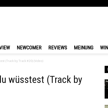
VIEW
NEWCOMER
REVIEWS
MEINUNG
WI
est (Track by Track #20) (Video)
u wüsstest (Track by