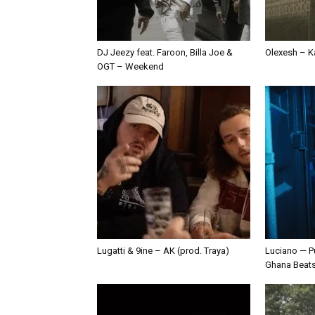
DJ Jeezy feat. Faroon, Billa Joe &
Olexesh – Ka
OGT – Weekend
Lugatti & 9ine – AK (prod. Traya)
Luciano — P
Ghana Beat