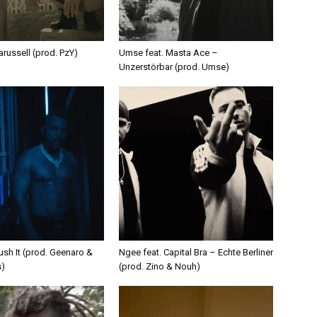
russell (prod. PzY)
Umse feat. Masta Ace –
Unzerstörbar (prod. Umse)
ush It (prod. Geenaro &
Ngee feat. Capital Bra – Echte Berliner
s)
(prod. Zino & Nouh)