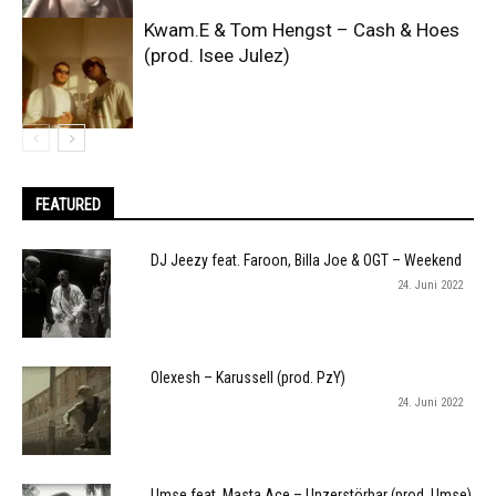
Kwam.E & Tom Hengst – Cash & Hoes
(prod. Isee Julez)
FEATURED
DJ Jeezy feat. Faroon, Billa Joe & OGT – Weekend
24. Juni 2022
Olexesh – Karussell (prod. PzY)
24. Juni 2022
Umse feat. Masta Ace – Unzerstörbar (prod. Umse)