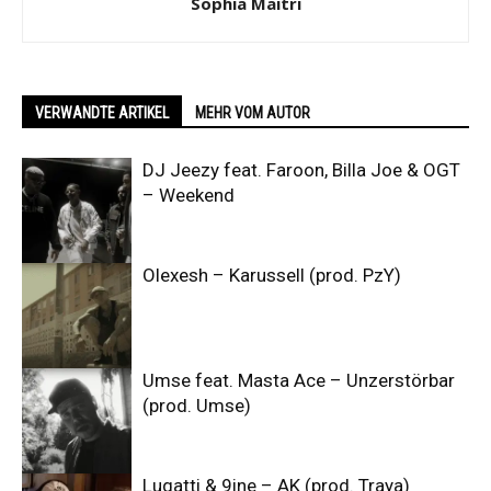
Sophia Maitri
VERWANDTE ARTIKEL
MEHR VOM AUTOR
DJ Jeezy feat. Faroon, Billa Joe & OGT
– Weekend
Olexesh – Karussell (prod. PzY)
Umse feat. Masta Ace – Unzerstörbar
(prod. Umse)
Lugatti & 9ine – AK (prod. Traya)