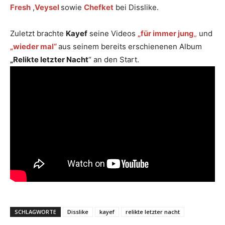
Fresh
,
Veysel
sowie
Chefket
bei Disslike.
Zuletzt brachte
Kayef
seine Videos
„für immer jung
„
und
„wieder mal“
aus seinem bereits erschienenen Album
„Relikte letzter Nacht
“ an den Start.
SCHLAGWORTE
Disslike
kayef
relikte letzter nacht