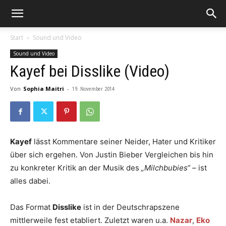
Start
Sound und Video
Sound und Video
Kayef bei Disslike (Video)
Von
Sophia Maitri
-
19. November 2014
Kayef
lässt Kommentare seiner Neider, Hater und Kritiker
über sich ergehen. Von Justin Bieber Vergleichen bis hin
zu konkreter Kritik an der Musik des
„Milchbubies“ –
ist
alles dabei.
Das Format
Disslike
ist in der Deutschrapszene
mittlerweile fest etabliert. Zuletzt waren u.a.
Nazar
,
Eko