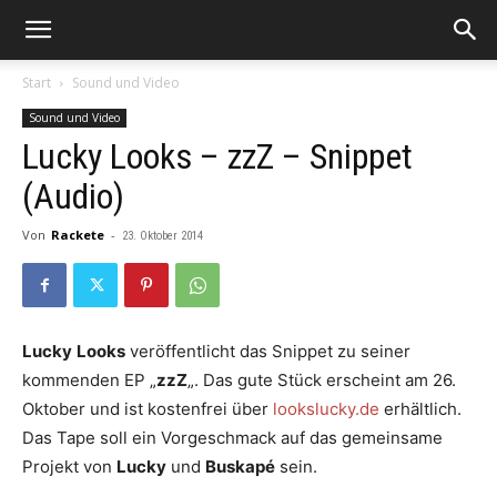
Start
Sound und Video
Sound und Video
Lucky Looks – zzZ – Snippet
(Audio)
Von
Rackete
-
23. Oktober 2014
Lucky
Looks
veröffentlicht das Snippet zu seiner
kommenden EP „
zzZ
„. Das gute Stück erscheint am 26.
Oktober und ist kostenfrei über
lookslucky.de
erhältlich.
Das Tape soll ein Vorgeschmack auf das gemeinsame
Projekt von
Lucky
und
Buskapé
sein.