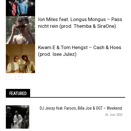
Ion Miles feat. Longus Mongus – Pass
nicht rein (prod. Themba & SiraOne)
Kwam.E & Tom Hengst – Cash & Hoes
(prod. Isee Julez)
FEATURED
DJ Jeezy feat. Faroon, Billa Joe & OGT – Weekend
24. Juni 2022