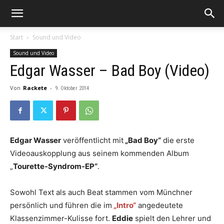
Start
Sound und Video
Sound und Video
Edgar Wasser – Bad Boy (Video)
Von
Rackete
-
9. Oktober 2014
Edgar Wasser
veröffentlicht mit
„Bad Boy“
die erste
Videoauskopplung aus seinem kommenden Album
„
Tourette-Syndrom-EP“
.
Sowohl Text als auch Beat stammen vom Münchner
persönlich und führen die im
„Intro“
angedeutete
Klassenzimmer-Kulisse fort.
Eddie
spielt den Lehrer und