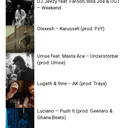
DJ Jeezy feat. Faroon, Billa Joe & OGT
– Weekend
Olexesh – Karussell (prod. PzY)
Umse feat. Masta Ace – Unzerstörbar
(prod. Umse)
Lugatti & 9ine – AK (prod. Traya)
Luciano — Push It (prod. Geenaro &
Ghana Beats)