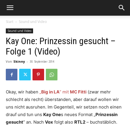
Start
Sound und Video
Sound und Video
Kay One: Prinzessin gesucht –
Folge 1 (Video)
Von
Skinny
-
30. September 2014
Okay, wir haben
„
Big in LA
“ mit
MC Fitti
(zwar mehr
schlecht als recht) überstanden, aber darauf wollen wir
uns nicht ausruhen. Im Gegenteil, wir setzen noch einen
drauf und tun uns
Kay One
s neues Format „
Prinzessin
gesucht
“ an. Nach
Vox
folgt also
RTL2
– buchstäblich.