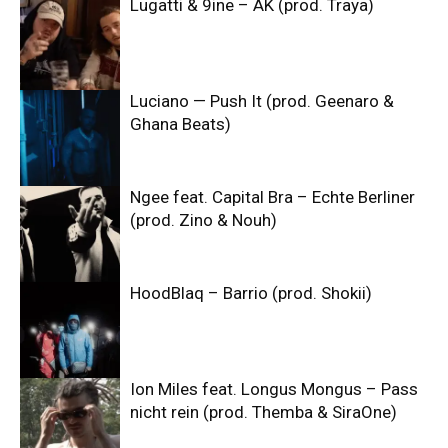
Lugatti & 9ine – AK (prod. Traya)
Luciano — Push It (prod. Geenaro &
Ghana Beats)
Ngee feat. Capital Bra – Echte Berliner
(prod. Zino & Nouh)
HoodBlaq – Barrio (prod. Shokii)
Ion Miles feat. Longus Mongus – Pass
nicht rein (prod. Themba & SiraOne)