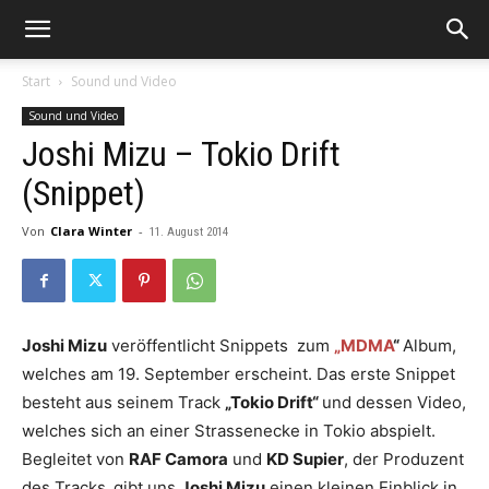
Start
Sound und Video
Sound und Video
Joshi Mizu – Tokio Drift
(Snippet)
Von
Clara Winter
-
11. August 2014
Joshi Mizu
veröffentlicht Snippets zum
„MDMA
“
Album,
welches am 19. September erscheint. Das erste Snippet
besteht aus seinem Track
„Tokio Drift“
und dessen Video,
welches sich an einer Strassenecke in Tokio abspielt.
Begleitet von
RAF Camora
und
KD Supier
, der Produzent
des Tracks,
gibt uns
Joshi Mizu
einen kleinen Einblick in