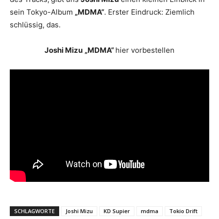
sein Tokyo-Album
„MDMA“
. Erster Eindruck: Ziemlich
schlüssig, das.
Joshi Mizu
„MDMA“
hier vorbestellen
SCHLAGWORTE
Joshi Mizu
KD Supier
mdma
Tokio Drift