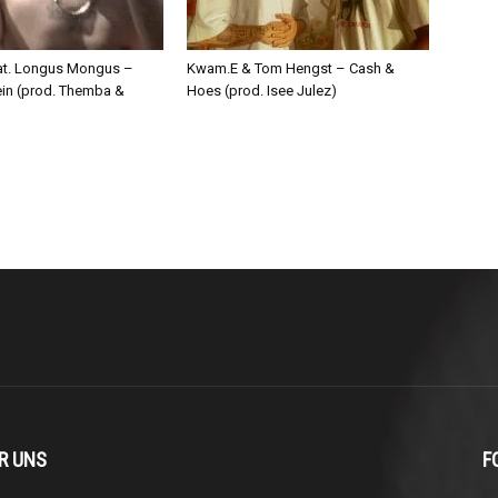
eat. Longus Mongus –
Kwam.E & Tom Hengst – Cash &
ein (prod. Themba &
Hoes (prod. Isee Julez)
R UNS
F