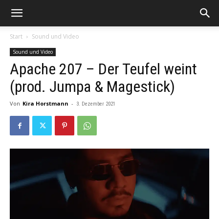
Start
Sound und Video
Sound und Video
Apache 207 – Der Teufel weint
(prod. Jumpa & Magestick)
Von
Kira Horstmann
-
3. Dezember 2021