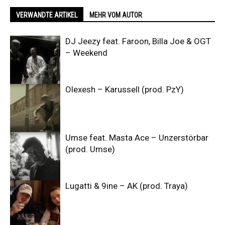
VERWANDTE ARTIKEL
MEHR VOM AUTOR
DJ Jeezy feat. Faroon, Billa Joe & OGT
– Weekend
Olexesh – Karussell (prod. PzY)
Umse feat. Masta Ace – Unzerstörbar
(prod. Umse)
Lugatti & 9ine – AK (prod. Traya)