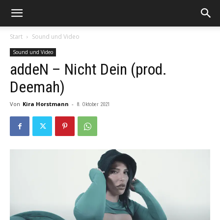
Start
Sound und Video
Sound und Video
addeN – Nicht Dein (prod.
Deemah)
Von
Kira Horstmann
-
8. Oktober 2021