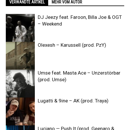
VERWANDTE ARTIKEL
MEHR VOM AUTOR
DJ Jeezy feat. Faroon, Billa Joe & OGT
– Weekend
Olexesh – Karussell (prod. PzY)
Umse feat. Masta Ace – Unzerstörbar
(prod. Umse)
Lugatti & 9ine – AK (prod. Traya)
Luciano — Push It (prod. Geenaro &