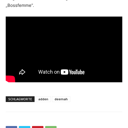
„Bossfemme”.
SCHLAGWORTE
adden
deemah