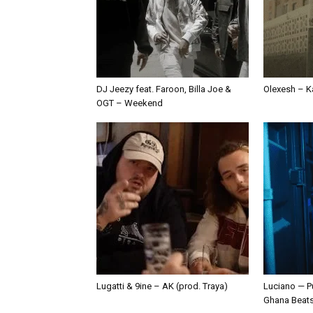
DJ Jeezy feat. Faroon, Billa Joe &
Olexesh – Ka
OGT – Weekend
Lugatti & 9ine – AK (prod. Traya)
Luciano — P
Ghana Beat