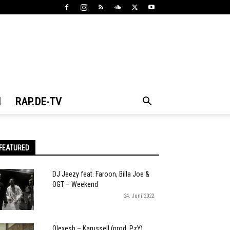
N
RAP.DE-TV
FEATURED
DJ Jeezy feat. Faroon, Billa Joe &
OGT – Weekend
24. Juni 2022
Olexesh – Karussell (prod. PzY)