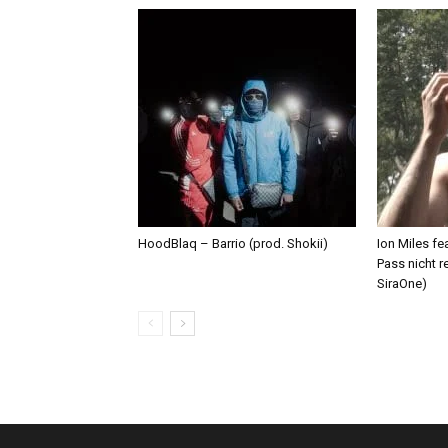
HoodBlaq – Barrio (prod. Shokii)
Ion Miles f
Pass nicht r
SiraOne)