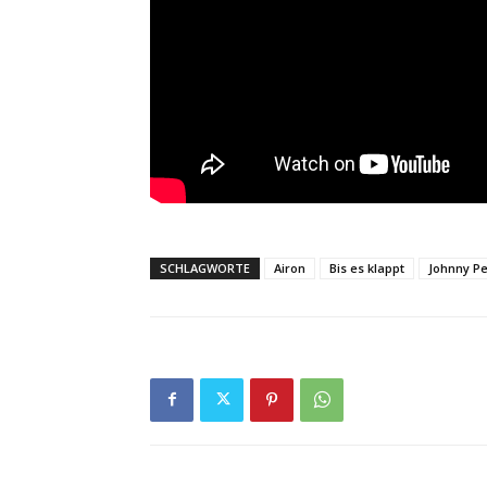
SCHLAGWORTE
Airon
Bis es klappt
Johnny P