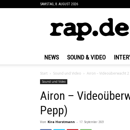
SAMSTAG, 8. AUGUST 2026
rap.de
NEWS
SOUND & VIDEO
INTER
Start
Sound und Video
Airon – Videoüberwacht 2 
Sound und Video
Airon – Videoüberw
Pepp)
Von
Kira Horstmann
-
17. September 2021