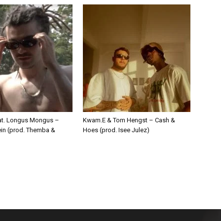
eat. Longus Mongus –
Kwam.E & Tom Hengst – Cash &
ein (prod. Themba &
Hoes (prod. Isee Julez)