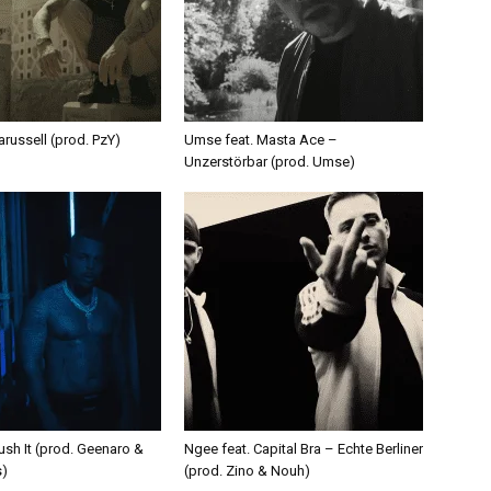
russell (prod. PzY)
Umse feat. Masta Ace –
Unzerstörbar (prod. Umse)
ush It (prod. Geenaro &
Ngee feat. Capital Bra – Echte Berliner
s)
(prod. Zino & Nouh)