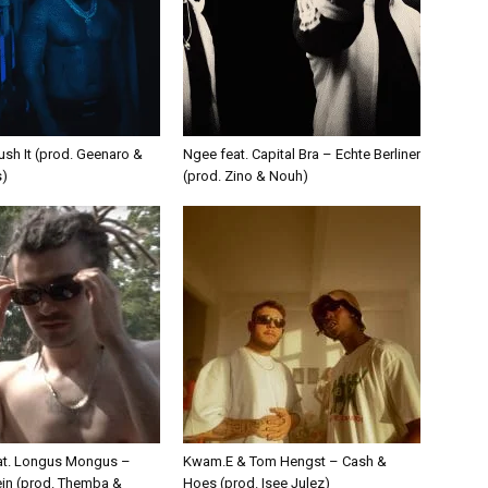
ush It (prod. Geenaro &
Ngee feat. Capital Bra – Echte Berliner
s)
(prod. Zino & Nouh)
eat. Longus Mongus –
Kwam.E & Tom Hengst – Cash &
ein (prod. Themba &
Hoes (prod. Isee Julez)