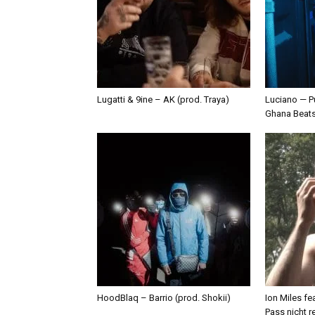
Lugatti & 9ine – AK (prod. Traya)
Luciano — P
Ghana Beat
HoodBlaq – Barrio (prod. Shokii)
Ion Miles f
Pass nicht r