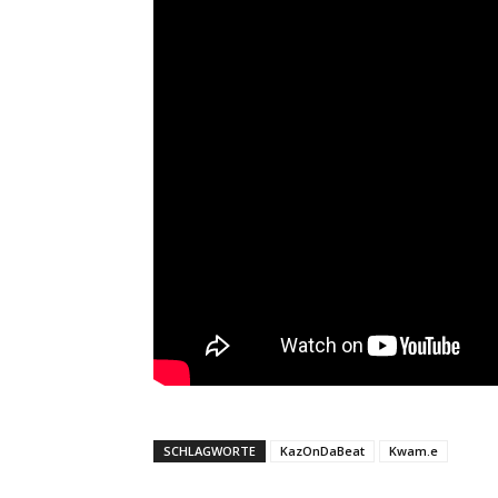
SCHLAGWORTE
KazOnDaBeat
Kwam.e