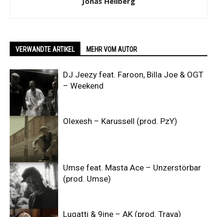
Jonas Hellberg
VERWANDTE ARTIKEL
MEHR VOM AUTOR
DJ Jeezy feat. Faroon, Billa Joe & OGT
– Weekend
Olexesh – Karussell (prod. PzY)
Umse feat. Masta Ace – Unzerstörbar
(prod. Umse)
Lugatti & 9ine – AK (prod. Traya)