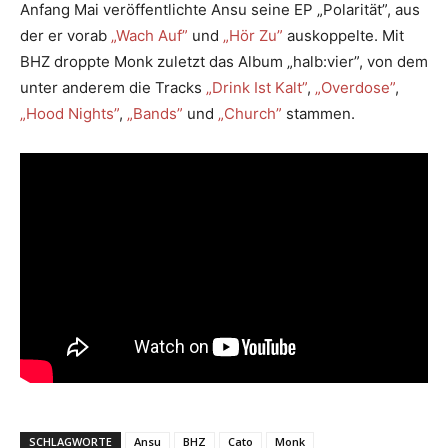
Anfang Mai veröffentlichte Ansu seine EP „Polarität”, aus
der er vorab
„Wach Auf”
und
„Hör Zu”
auskoppelte. Mit
BHZ droppte Monk zuletzt das Album „halb:vier”, von dem
unter anderem die Tracks
„Drink Ist Kalt”
,
„Overdose”
,
„Hood Nights”
,
„Bands”
und
„Church”
stammen.
SCHLAGWORTE
Ansu
BHZ
Cato
Monk