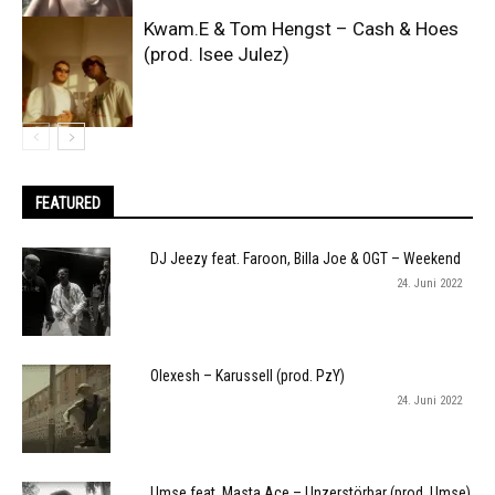
Kwam.E & Tom Hengst – Cash & Hoes
(prod. Isee Julez)
FEATURED
DJ Jeezy feat. Faroon, Billa Joe & OGT – Weekend
24. Juni 2022
Olexesh – Karussell (prod. PzY)
24. Juni 2022
Umse feat. Masta Ace – Unzerstörbar (prod. Umse)